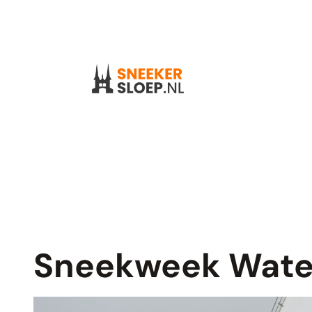
Skip
to
content
Sneekweek Wate